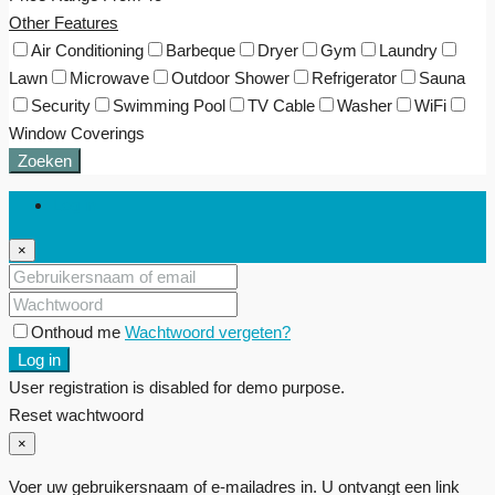
Other Features
Air Conditioning
Barbeque
Dryer
Gym
Laundry
Lawn
Microwave
Outdoor Shower
Refrigerator
Sauna
Security
Swimming Pool
TV Cable
Washer
WiFi
Window Coverings
Zoeken
Log in
×
Onthoud me
Wachtwoord vergeten?
Log in
User registration is disabled for demo purpose.
Reset wachtwoord
×
Voer uw gebruikersnaam of e-mailadres in. U ontvangt een link