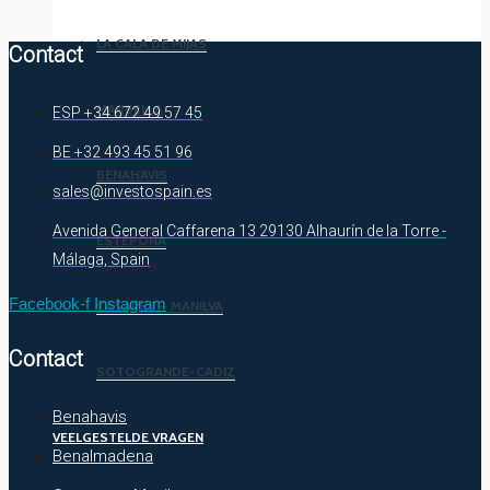
LA CALA DE MIJAS
Contact
MARBELLA
ESP +34 672 49 57 45
BE +32 493 45 51 96
BENAHAVIS
sales@investospain.es
Avenida General Caffarena 13 29130 Alhaurín de la Torre -
ESTEPONA
Málaga, Spain
Facebook-f
Instagram
CASARES – MANILVA
Contact
SOTOGRANDE-CADIZ
Benahavis
VEELGESTELDE VRAGEN
Benalmadena