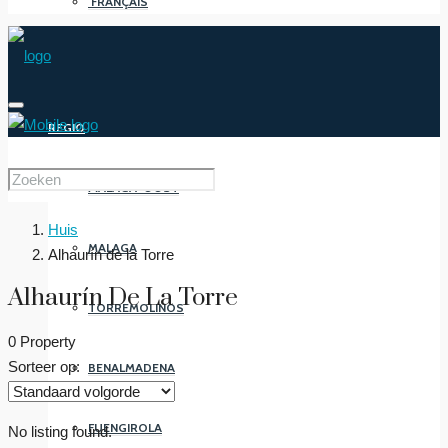
FRANÇAIS
REGIO
MALAGA-OOST
Huis
MALAGA
Alhaurín de la Torre
Alhaurín De La Torre
TORREMOLINOS
0 Property
Sorteer op:
BENALMADENA
FUENGIROLA
No listing found.