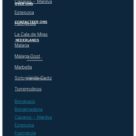
Casares – Manilva
OVER ONS
Estepona
CONTACTEER ONS
Fuengirola
La Cala de Mijas
NEDERLANDS
Malaga
Malaga-Oost
ENGLISH
Marbella
FRANÇAIS
Sotogrande-Cadiz
Torremolinos
Benahavis
Benalmadena
Casares – Manilva
Estepona
Fuengirola