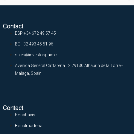
Contact
ESP +34 672 49 57 45
BE +32 493 45 51 96
sales@investospain.es
Avenida General Caffarena 13 29130 Alhaurín de la Torre -
Málaga, Spain
Contact
Benahavis
Benalmadena