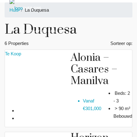
OVER ONS
Huis
La Duquesa
La Duquesa
CONTACTEER ONS
6 Properties
Sorteer op:
Te Koop
Alonia –
NEDERLANDS
Casares –
Manilva
Beds:
2
Vanaf
- 3
€301,000
> 90 m²
Bebouwd