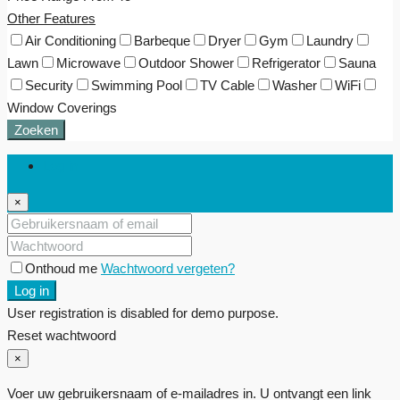
Other Features
Air Conditioning
Barbeque
Dryer
Gym
Laundry
Lawn
Microwave
Outdoor Shower
Refrigerator
Sauna
Security
Swimming Pool
TV Cable
Washer
WiFi
Window Coverings
Zoeken
Log in
×
Onthoud me
Wachtwoord vergeten?
Log in
User registration is disabled for demo purpose.
Reset wachtwoord
×
Voer uw gebruikersnaam of e-mailadres in. U ontvangt een link