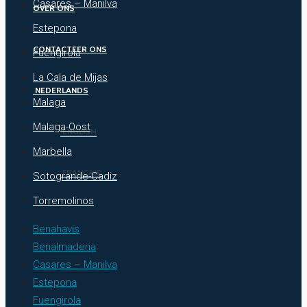
Casares – Manilva
OVER ONS
Estepona
CONTACTEER ONS
Fuengirola
La Cala de Mijas
NEDERLANDS
Malaga
Malaga-Oost
ENGLISH
Marbella
FRANÇAIS
Sotogrande-Cadiz
Torremolinos
Benahavis
Benalmadena
Casares – Manilva
Estepona
Fuengirola