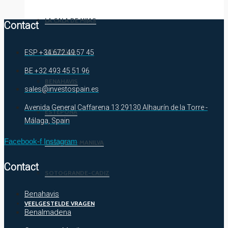
LA CALA DE MIJAS
Contact
MARBELLA
ESP +34 672 49 57 45
BE +32 493 45 51 96
BENAHAVIS
sales@investospain.es
Avenida General Caffarena 13 29130 Alhaurín de la Torre -
ESTEPONA
Málaga, Spain
Facebook-f
Instagram
CASARES – MANILVA
Contact
SOTOGRANDE-CADIZ
Benahavis
VEELGESTELDE VRAGEN
Benalmadena