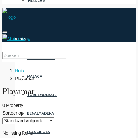
FRANÇAIS
REGIO
MALAGA-OOST
Huis
MALAGA
Playamar
Playamar
TORREMOLINOS
0 Property
Sorteer op:
BENALMADENA
FUENGIROLA
No listing found.