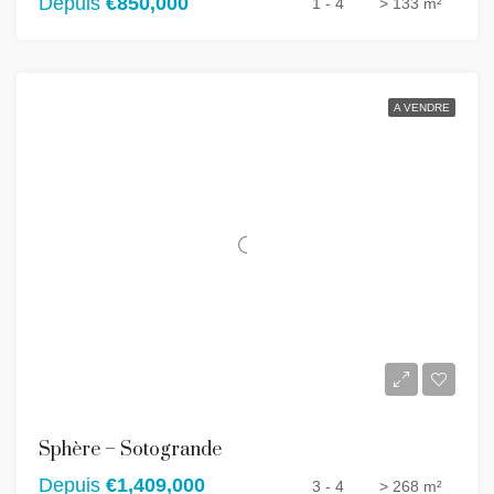
Depuis
€850,000
1 - 4
> 133 m²
A VENDRE
Sphère – Sotogrande
Depuis
€1,409,000
3 - 4
> 268 m²