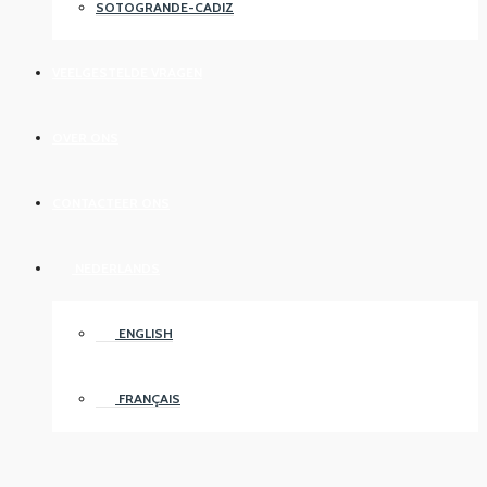
SOTOGRANDE-CADIZ
VEELGESTELDE VRAGEN
OVER ONS
CONTACTEER ONS
NEDERLANDS
ENGLISH
FRANÇAIS