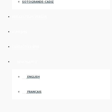
SOTOGRANDE-CADIZ
VEELGESTELDE VRAGEN
OVER ONS
CONTACTEER ONS
NEDERLANDS
ENGLISH
FRANÇAIS