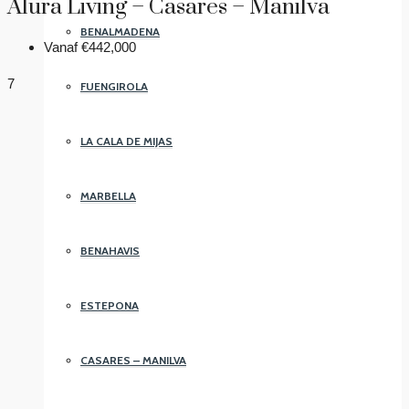
Alura Living – Casares – Manilva
BENALMADENA
Vanaf
€442,000
7
FUENGIROLA
LA CALA DE MIJAS
MARBELLA
BENAHAVIS
ESTEPONA
CASARES – MANILVA