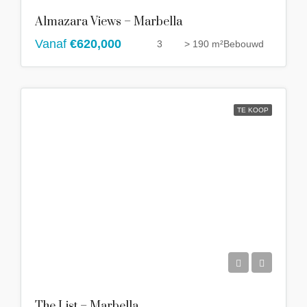
Almazara Views – Marbella
Vanaf
€620,000
3
> 190 m²
Bebouwd
TE KOOP
The List – Marbella