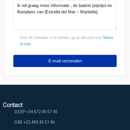
Door dit formulier in te dienen, ga ik akkoord met
Terms
of Use
E-mail verzenden
Contact
ESP +34 672 49 57 45
BE +32 493 45 51 96