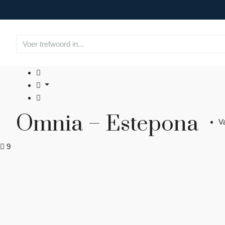
Omnia – Estepona
V
9