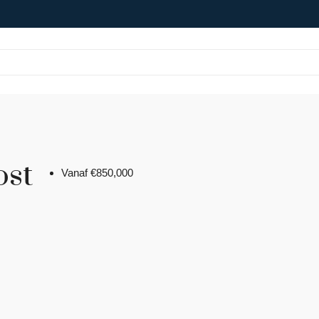
ost
Vanaf
€850,000