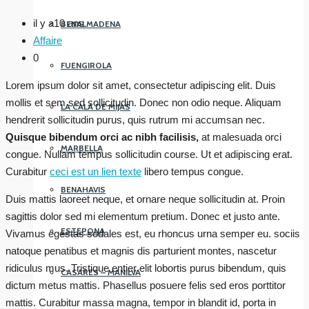
il y a10 ans
BENALMADENA
Affaire
0
FUENGIROLA
Lorem ipsum dolor sit amet, consectetur adipiscing elit. Duis
mollis et sem sed sollicitudin. Donec non odio neque. Aliquam
LA CALA DE MIJAS
hendrerit sollicitudin purus, quis rutrum mi accumsan nec.
Quisque bibendum orci ac nibh facilisis,
at malesuada orci
MARBELLA
congue. Nullam tempus sollicitudin course. Ut et adipiscing erat.
Curabitur
ceci est un lien texte
libero tempus congue.
BENAHAVIS
Duis mattis laoreet neque, et ornare neque sollicitudin at. Proin
sagittis dolor sed mi elementum pretium. Donec et justo ante.
ESTEPONA
Vivamus egestas sodales est, eu rhoncus urna semper eu. sociis
natoque penatibus et magnis dis parturient montes, nascetur
ridiculus mus. Tristique entier elit lobortis purus bibendum, quis
CASARES – MANILVA
dictum metus mattis. Phasellus posuere felis sed eros porttitor
mattis. Curabitur massa magna, tempor in blandit id, porta in