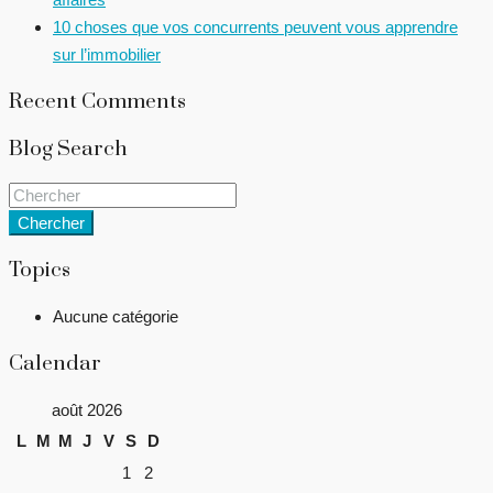
10 choses que vos concurrents peuvent vous apprendre
sur l’immobilier
Recent Comments
Blog Search
Chercher
Topics
Aucune catégorie
Calendar
août 2026
L
M
M
J
V
S
D
1
2