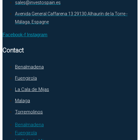
sales@investospain.es
Avenida General Caffarena 13 29130 Alhaurín de la Torre -
Málaga, Espagne
Facebook-f
Instagram
Contact
Benalmadena
Fuengirola
La Cala de Mijas
Malaga
Torremolinos
Benalmadena
Fuengirola