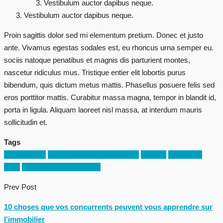
Vestibulum auctor dapibus neque.
Vestibulum auctor dapibus neque.
Proin sagittis dolor sed mi elementum pretium. Donec et justo
ante. Vivamus egestas sodales est, eu rhoncus urna semper eu.
sociis natoque penatibus et magnis dis parturient montes,
nascetur ridiculus mus. Tristique entier elit lobortis purus
bibendum, quis dictum metus mattis. Phasellus posuere felis sed
eros porttitor mattis. Curabitur massa magna, tempor in blandit id,
porta in ligula. Aliquam laoreet nisl massa, at interdum mauris
sollicitudin et.
Tags
Appartement
Développement des affaires
Houzez
Immobilier
Luxe
Maison pour les familles
Prev Post
10 choses que vos concurrents peuvent vous apprendre sur
l’immobilier