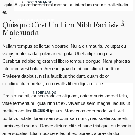
SOTOGRANDE
ligula. Aliquam laoreet nisl massa, at interdum mauris sollicitudin
et.
FOIRE AUX QUESTIONS
Quisque C’est Un Lien Nibh Facilisis À
Malesuada
NOS AGENTS
Nullam tempus sollicitudin course. Nulla elit mauris, volutpat eu
varius malesuada, pulvinar eu ligula. Ut et adipiscing erat.
CONTACTEZ-NOUS
Curabitur adipiscing erat vel libero tempus congue. Nam pharetra
interdum vestibulum. Aenean gravida mi non aliquet porttitor.
FRANÇAIS
Praesent dapibus, nisi a faucibus tincidunt, quam dolor
condimentum metus, in convallis libero ligula ut eros.
NEDERLANDS
Proin suscipit, ex non sodales aliquam, ante mauris laoreet felis,
vitae fermentum ligula nibh ut ex. Vivamus sem magna, iaculis ut
ENGLISH
pretium ac, tincidunt vel ipsum. Maecenas commodo, velit vel
porta vulputate, lorem sem accumsan nunc, nec scelerisque elit
turpis eget mauris. Donec dictum elit vel nunc tristique, eu lobortis
ante sodales. Etiam posuere leo ut leo laoreet, a gravida dui