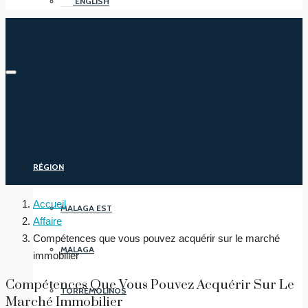
ENGLISH
RÉGION
Accueil
MALAGA EST
Affaire
Compétences que vous pouvez acquérir sur le marché
MALAGA
immobilier
Compétences Que Vous Pouvez Acquérir Sur Le
TORREMOLINOS
Marché Immobilier