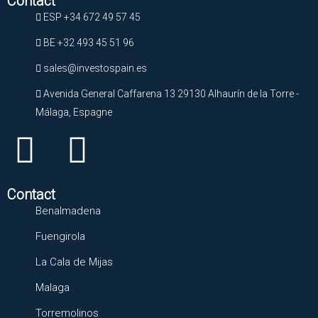
Contact
ESP +34 672 49 57 45
BE +32 493 45 51 96
sales@investospain.es
Avenida General Caffarena 13 29130 Alhaurín de la Torre -
Málaga, Espagne
Contact
Benalmadena
Fuengirola
La Cala de Mijas
Malaga
Torremolinos