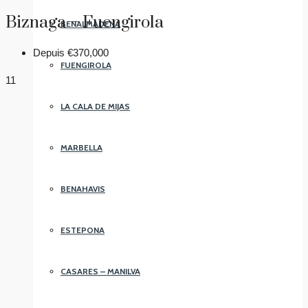
Biznaga – Fuengirola
BENALMADENA
Depuis
€370,000
FUENGIROLA
11
LA CALA DE MIJAS
MARBELLA
BENAHAVIS
ESTEPONA
CASARES – MANILVA