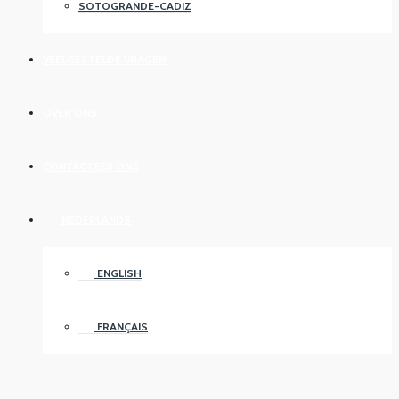
SOTOGRANDE-CADIZ
VEELGESTELDE VRAGEN
OVER ONS
CONTACTEER ONS
NEDERLANDS
ENGLISH
FRANÇAIS