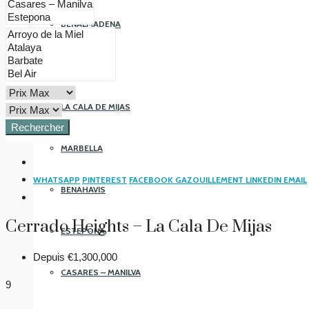
BENALMADENA
FUENGIROLA
LA CALA DE MIJAS
Rechercher
MARBELLA
WHATSAPP
PINTEREST
FACEBOOK
GAZOUILLEMENT
LINKEDIN
EMAIL
BENAHAVIS
Cerrado Heights – La Cala De Mijas
ESTEPONA
Depuis
€1,300,000
CASARES – MANILVA
9