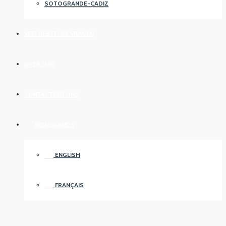
SOTOGRANDE-CADIZ
VEELGESTELDE VRAGEN
OVER ONS
CONTACTEER ONS
NEDERLANDS
ENGLISH
FRANÇAIS