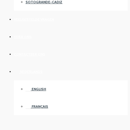
SOTOGRANDE-CADIZ
VEELGESTELDE VRAGEN
OVER ONS
CONTACTEER ONS
NEDERLANDS
ENGLISH
FRANÇAIS