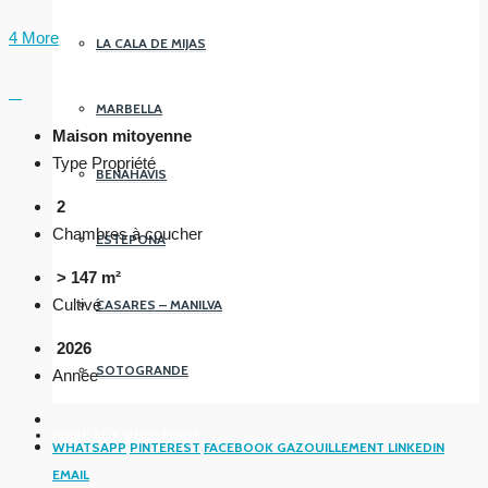
4 More
LA CALA DE MIJAS
MARBELLA
Maison mitoyenne
Type Propriété
BENAHAVIS
2
Chambres à coucher
ESTEPONA
> 147 m²
Cultivé
CASARES – MANILVA
2026
SOTOGRANDE
Année
FOIRE AUX QUESTIONS
WHATSAPP
PINTEREST
FACEBOOK
GAZOUILLEMENT
LINKEDIN
EMAIL