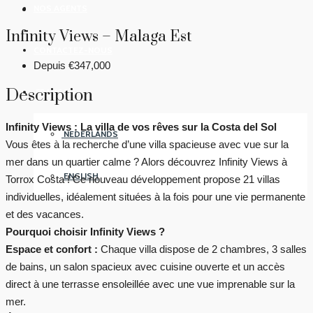
NOS AGENTS
Infinity Views – Malaga Est
CONTACTEZ-NOUS
Depuis
€347,000
Description
FRANÇAIS
Infinity Views : La villa de vos rêves sur la Costa del Sol
NEDERLANDS
Vous êtes à la recherche d’une villa spacieuse avec vue sur la
mer dans un quartier calme ? Alors découvrez Infinity Views à
ENGLISH
Torrox Costa ! Ce nouveau développement propose 21 villas
individuelles, idéalement situées à la fois pour une vie permanente
et des vacances.
Pourquoi choisir Infinity Views ?
Espace et confort :
Chaque villa dispose de 2 chambres, 3 salles
de bains, un salon spacieux avec cuisine ouverte et un accès
direct à une terrasse ensoleillée avec une vue imprenable sur la
mer.