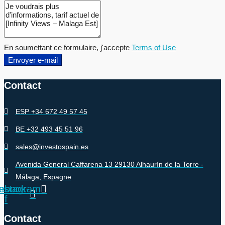
En soumettant ce formulaire, j'accepte
Terms of Use
Envoyer e-mail
Contact
ESP +34 672 49 57 45
BE +32 493 45 51 96
sales@investospain.es
Avenida General Caffarena 13 29130 Alhaurín de la Torre -
Málaga, Espagne
ebook-
Instagram
f
Contact