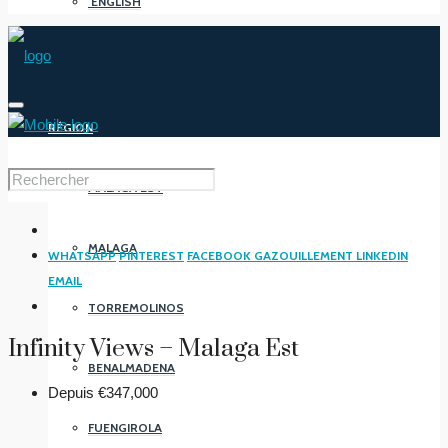
ENGLISH
RÉGION
MALAGA EST
MALAGA
WHATSAPP
PINTEREST
FACEBOOK
GAZOUILLEMENT
LINKEDIN
EMAIL
TORREMOLINOS
Infinity Views – Malaga Est
BENALMADENA
Depuis
€347,000
FUENGIROLA