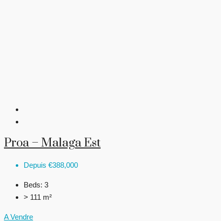
Proa – Malaga Est
Depuis
€388,000
Beds:
3
> 111 m²
A Vendre