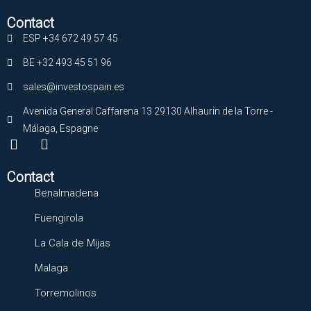
Contact
ESP +34 672 49 57 45
BE +32 493 45 51 96
sales@investospain.es
Avenida General Caffarena 13 29130 Alhaurín de la Torre -
Málaga, Espagne
Contact
Benalmadena
Fuengirola
La Cala de Mijas
Malaga
Torremolinos