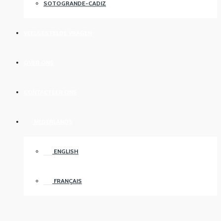
SOTOGRANDE-CADIZ
VEELGESTELDE VRAGEN
OVER ONS
CONTACTEER ONS
NEDERLANDS
ENGLISH
FRANÇAIS