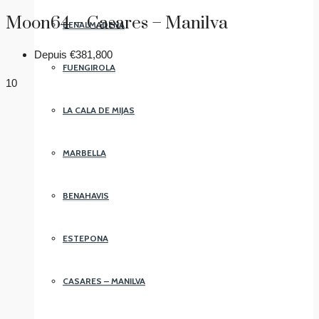
Moon64 – Casares – Manilva
BENALMADENA
Depuis
€381,800
FUENGIROLA
10
LA CALA DE MIJAS
MARBELLA
BENAHAVIS
ESTEPONA
CASARES – MANILVA