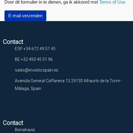
Door dit formulier in te dienen, ga ik akkoord met
Terms of Use
E-mail verzenden
Contact
ESP +34 672 49 57 45
BE +32 493 45 51 96
sales@investospain.es
Avenida General Caffarena 13 29130 Alhaurín de la Torre -
Málaga, Spain
Contact
Benahavis