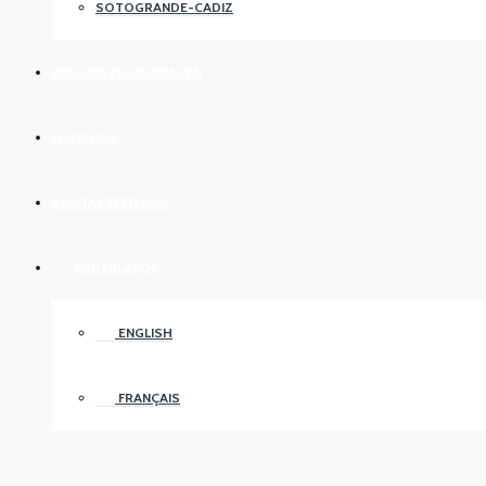
SOTOGRANDE-CADIZ
VEELGESTELDE VRAGEN
OVER ONS
CONTACTEER ONS
NEDERLANDS
ENGLISH
FRANÇAIS