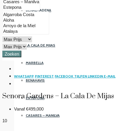
BENALMADENA
FUENGIROLA
LA CALA DE MIJAS
Zoeken
MARBELLA
WHATSAPP
PINTEREST
FACEBOOK
TJILPEN
LINKEDIN
E-MAIL
BENAHAVIS
Senora Gardens – La Cala De Mijas
ESTEPONA
Vanaf
€499,000
CASARES – MANILVA
10