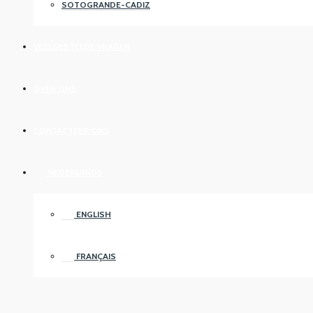
SOTOGRANDE-CADIZ
VEELGESTELDE VRAGEN
OVER ONS
CONTACTEER ONS
NEDERLANDS
ENGLISH
FRANÇAIS