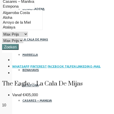
BENALMADENA
FUENGIROLA
LA CALA DE MIJAS
Zoeken
MARBELLA
WHATSAPP
PINTEREST
FACEBOOK
TJILPEN
LINKEDIN
E-MAIL
BENAHAVIS
The Eagle – La Cala De Mijas
ESTEPONA
Vanaf
€405,000
CASARES – MANILVA
10