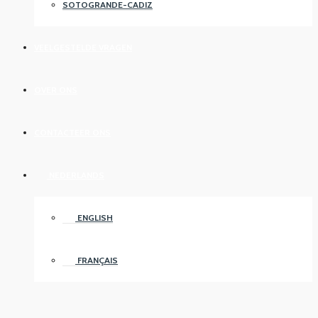
SOTOGRANDE-CADIZ
VEELGESTELDE VRAGEN
OVER ONS
CONTACTEER ONS
NEDERLANDS
ENGLISH
FRANÇAIS