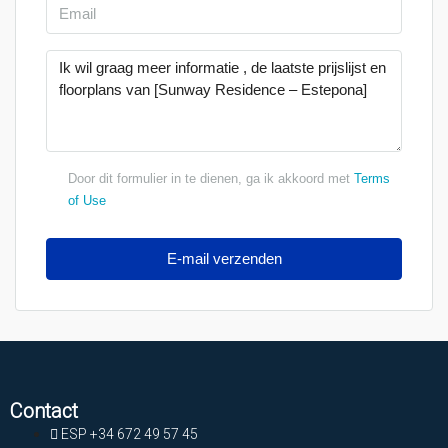
Door dit formulier in te dienen, ga ik akkoord met
Terms
of Use
E-mail verzenden
Contact
ESP +34 672 49 57 45