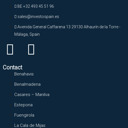
BE +32 493 45 51 96
sales@investospain.es
Avenida General Caffarena 13 29130 Alhaurín de la Torre -
Málaga, Spain
Contact
Benahavis
Benalmadena
Casares – Manilva
Estepona
Fuengirola
La Cala de Mijas