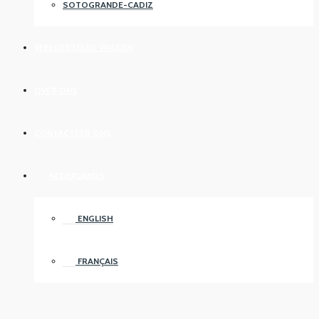
SOTOGRANDE-CADIZ
VEELGESTELDE VRAGEN
OVER ONS
CONTACTEER ONS
NEDERLANDS
ENGLISH
FRANÇAIS