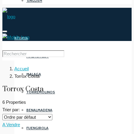
ENGLISH
RÉGION
MALAGA EST
Accueil
MALAGA
Torrox Costa
Torrox Costa
TORREMOLINOS
6 Properties
Trier par:
BENALMADENA
A Vendre
FUENGIROLA