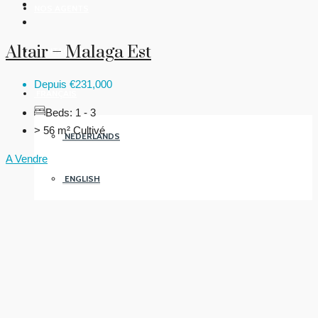
NOS AGENTS
Altair – Malaga Est
CONTACTEZ-NOUS
Depuis
€231,000
FRANÇAIS
Beds:
1 - 3
> 56 m²
Cultivé
NEDERLANDS
A Vendre
ENGLISH