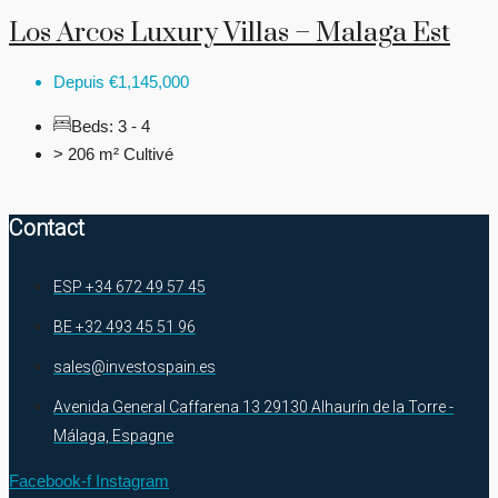
Los Arcos Luxury Villas – Malaga Est
Depuis
€1,145,000
Beds:
3 - 4
> 206 m²
Cultivé
Contact
ESP +34 672 49 57 45
BE +32 493 45 51 96
sales@investospain.es
Avenida General Caffarena 13 29130 Alhaurín de la Torre -
Málaga, Espagne
Facebook-f
Instagram