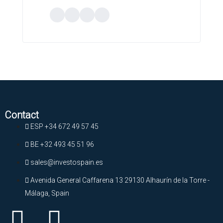
Contact
ESP +34 672 49 57 45
BE +32 493 45 51 96
sales@investospain.es
Avenida General Caffarena 13 29130 Alhaurín de la Torre -
Málaga, Spain