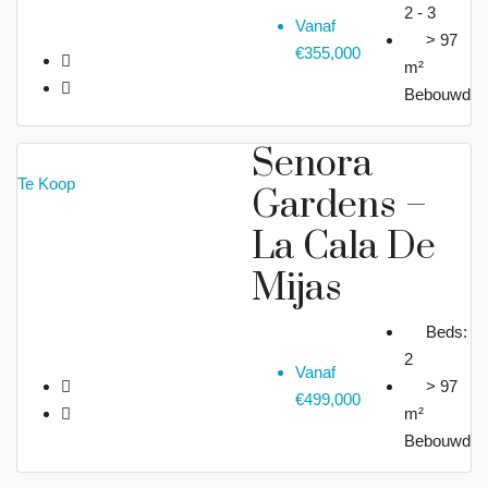
2 - 3
Vanaf
> 97
€355,000
m²
Bebouwd
Senora
Te Koop
Gardens –
La Cala De
Mijas
Beds:
2
Vanaf
> 97
€499,000
m²
Bebouwd