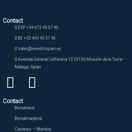
Contact
ESP +34 672 49 57 45
BE +32 493 45 51 96
sales@investospain.es
Avenida General Caffarena 13 29130 Alhaurín de la Torre -
Málaga, Spain
Contact
Benahavis
Benalmadena
Casares – Manilva