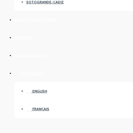
SOTOGRANDE-CADIZ
VEELGESTELDE VRAGEN
OVER ONS
CONTACTEER ONS
NEDERLANDS
ENGLISH
FRANÇAIS