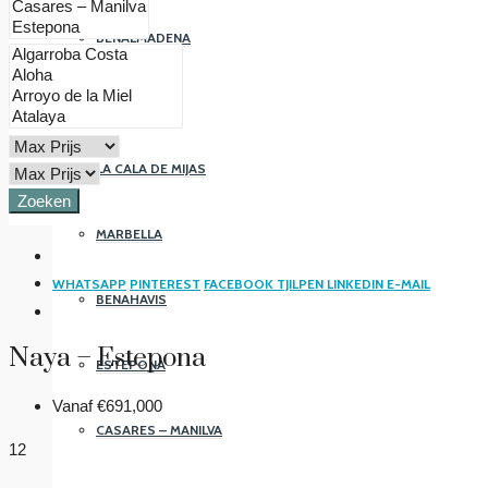
BENALMADENA
FUENGIROLA
LA CALA DE MIJAS
Zoeken
MARBELLA
WHATSAPP
PINTEREST
FACEBOOK
TJILPEN
LINKEDIN
E-MAIL
BENAHAVIS
Naya – Estepona
ESTEPONA
Vanaf
€691,000
CASARES – MANILVA
12