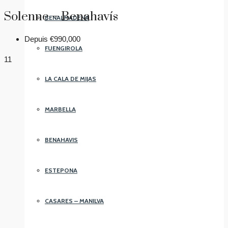
Solenne – Benahavís
BENALMADENA
Depuis
€990,000
FUENGIROLA
11
LA CALA DE MIJAS
MARBELLA
BENAHAVIS
ESTEPONA
CASARES – MANILVA